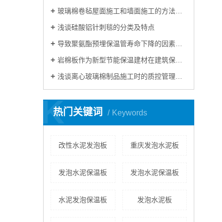
玻璃棉卷毡屋面施工和墙面施工的方法及注意事项
浅谈硅酸铝针刺毯的分类及特点
导致聚氨酯预埋保温管寿命下降的因素有哪些？
岩棉板作为新型节能保温建材在建筑保温材料行业的应用占比将越来越大
浅谈离心玻璃棉制品施工时的质控管理及作业条件
K
热门关键词
Keywords
改性水泥发泡板
重庆发泡水泥板
​发泡水泥保温板
发泡水泥保温板
水泥发泡保温板
​发泡水泥板