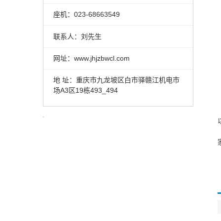
座机：023-68663549
联系人：刘先生
网址：www.jhjzbwcl.com
地 址：重庆市九龙坡区白市驿赣江机电市
场A3区19栋493_494