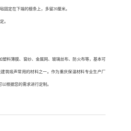
毡固定在下端的檩条上，多留20厘米。
固定。
如塑料薄膜、窗纱、金属网、玻璃丝布、防火布等，基本可
是建筑吸声常用的材料之一。作为重庆保温材料专业生产厂
可以根据您的需求进行定制。