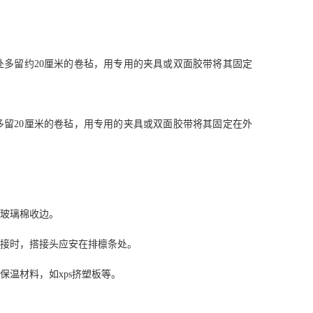
处多留约20厘米的卷毡，用专用的夹具或双面胶带将其固定
多留20厘米的卷毡，用专用的夹具或双面胶带将其固定在外
为玻璃棉收边。
搭接时，搭接头应安在排檩条处。
温材料，如xps挤塑板等。