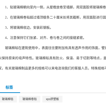
1、贴玻璃棉朝向室内一侧，从屋檐放卷至墙脚，用双面胶将玻璃棉卷
2、在玻璃棉卷毡超过墙顶檩条二十厘米处将其截断，用双面胶进行
3、将玻璃棉收边，安装彩钢板。
4、注意保持它们张紧、对齐、卷与卷之间的接缝紧密。
玻璃棉毡在建筑使用中，表面往往要附加有具有透声作用的饰面，譬
以保持原来的吸声特性。玻璃棉毡具有防火、保温、易于切割等特点，
家，有关玻璃棉制品更多的规格可以来电咨询我们的客服人员，特殊规格
标签
玻璃棉毡
玻璃棉卷毡
xps挤塑板