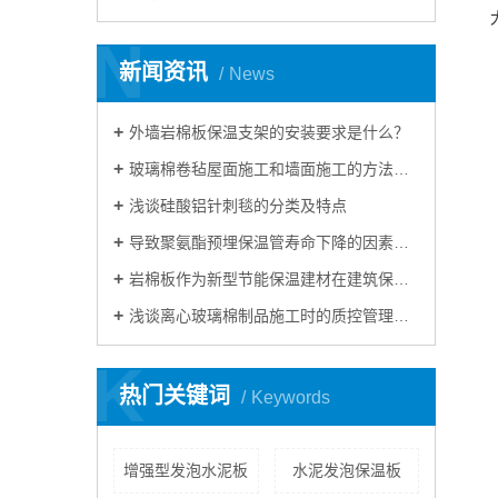
N
新闻资讯
News
外墙岩棉板保温支架的安装要求是什么？
玻璃棉卷毡屋面施工和墙面施工的方法及注意事项
浅谈硅酸铝针刺毯的分类及特点
导致聚氨酯预埋保温管寿命下降的因素有哪些？
岩棉板作为新型节能保温建材在建筑保温材料行业的应用占比将越来越大
浅谈离心玻璃棉制品施工时的质控管理及作业条件
K
热门关键词
Keywords
增强型发泡水泥板
水泥发泡保温板